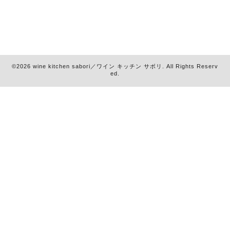
©2026
wine kitchen sabori／ワイン キッチン サボリ
. All Rights Reserv
ed.