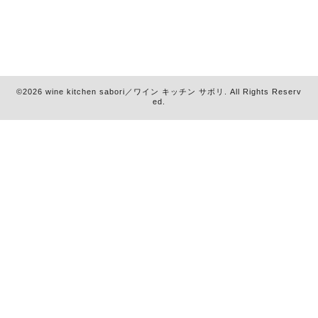
©2026
wine kitchen sabori／ワイン キッチン サボリ
. All Rights Reserv
ed.