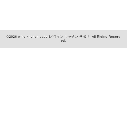
©2026
wine kitchen sabori／ワイン キッチン サボリ
. All Rights Reserv
ed.