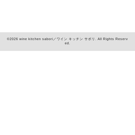
©2026
wine kitchen sabori／ワイン キッチン サボリ
. All Rights Reserv
ed.