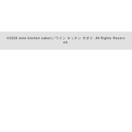
©2026
wine kitchen sabori／ワイン キッチン サボリ
. All Rights Reserv
ed.