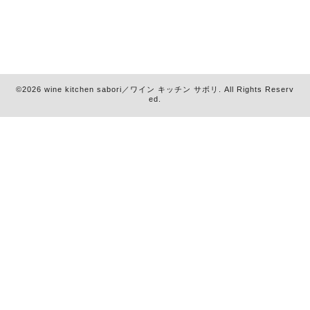
©2026
wine kitchen sabori／ワイン キッチン サボリ
. All Rights Reserv
ed.