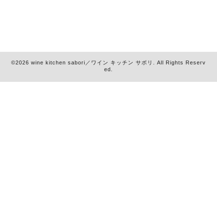
©2026
wine kitchen sabori／ワイン キッチン サボリ
. All Rights Reserv
ed.