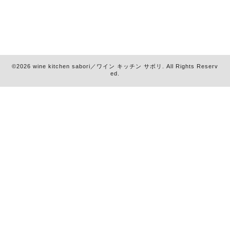
©2026
wine kitchen sabori／ワイン キッチン サボリ
. All Rights Reserv
ed.