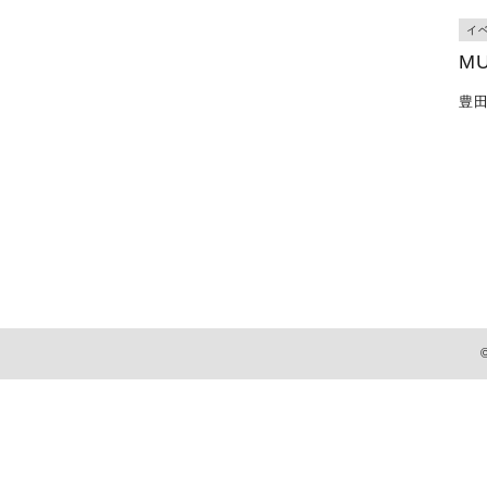
イ
M
豊田