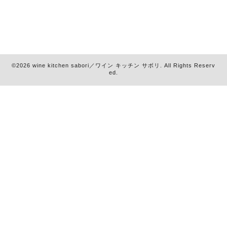
©2026
wine kitchen sabori／ワイン キッチン サボリ
. All Rights Reserv
ed.