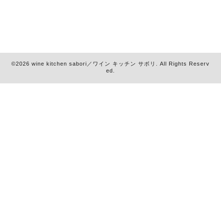
©2026
wine kitchen sabori／ワイン キッチン サボリ
. All Rights Reserv
ed.