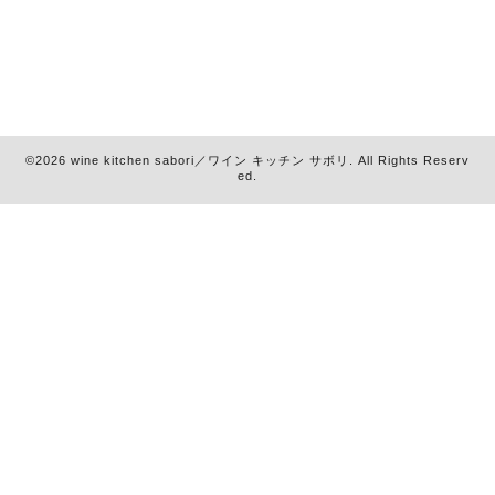
©2026
wine kitchen sabori／ワイン キッチン サボリ
. All Rights Reserv
ed.