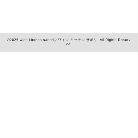
©2026
wine kitchen sabori／ワイン キッチン サボリ
. All Rights Reserv
ed.