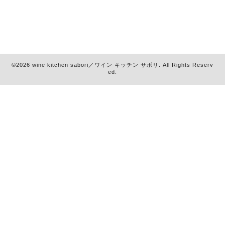
©2026
wine kitchen sabori／ワイン キッチン サボリ
. All Rights Reserv
ed.