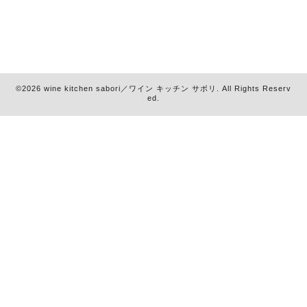
©2026
wine kitchen sabori／ワイン キッチン サボリ
. All Rights Reserv
ed.