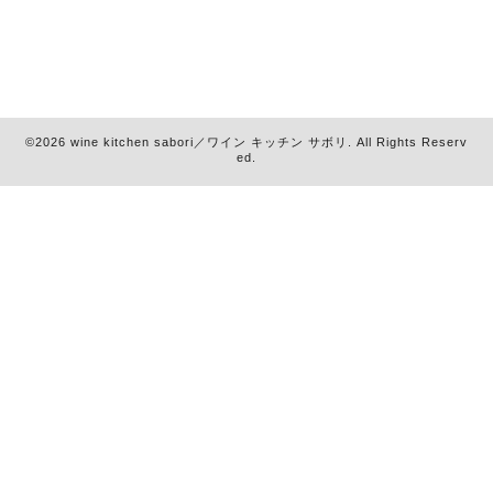
©2026
wine kitchen sabori／ワイン キッチン サボリ
. All Rights Reserv
ed.