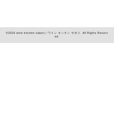
©2026
wine kitchen sabori／ワイン キッチン サボリ
. All Rights Reserv
ed.