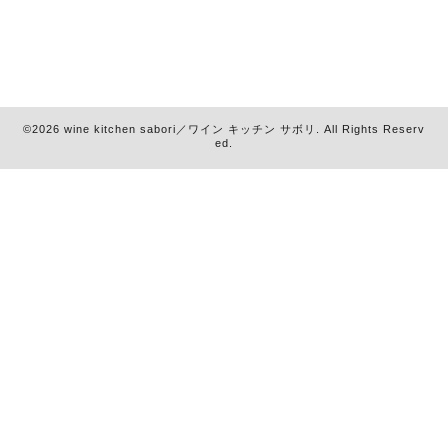
©2026
wine kitchen sabori／ワイン キッチン サボリ
. All Rights Reserv
ed.