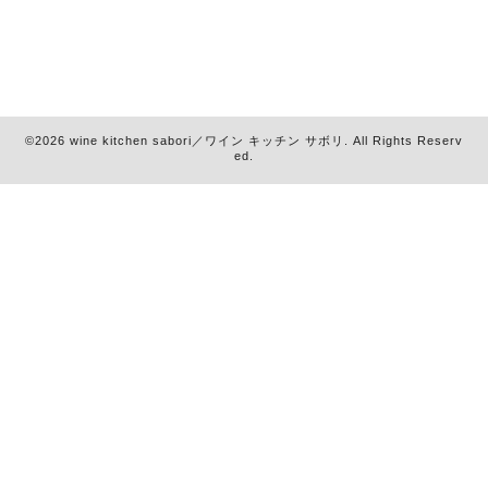
©2026
wine kitchen sabori／ワイン キッチン サボリ
. All Rights Reserv
ed.