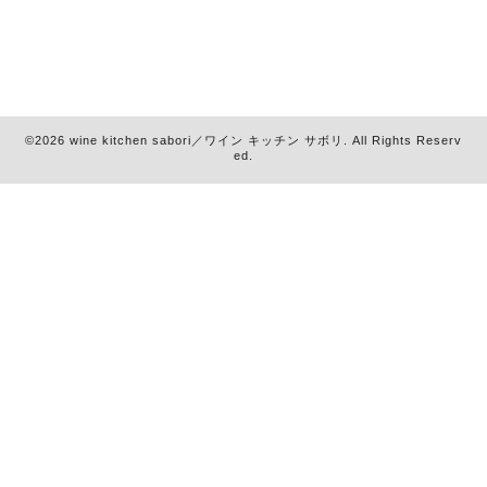
©2026
wine kitchen sabori／ワイン キッチン サボリ
. All Rights Reserv
ed.