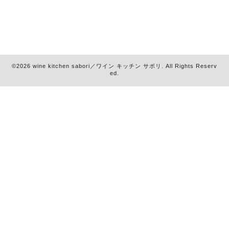
©2026
wine kitchen sabori／ワイン キッチン サボリ
. All Rights Reserv
ed.