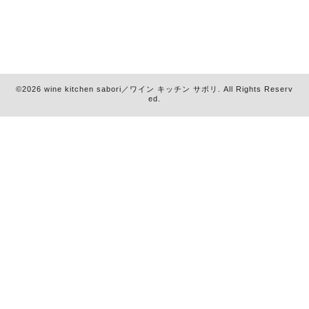
©2026
wine kitchen sabori／ワイン キッチン サボリ
. All Rights Reserv
ed.