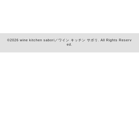
©2026
wine kitchen sabori／ワイン キッチン サボリ
. All Rights Reserv
ed.