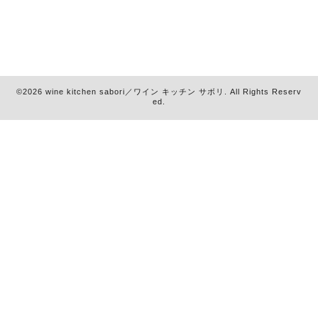
©2026
wine kitchen sabori／ワイン キッチン サボリ
. All Rights Reserv
ed.