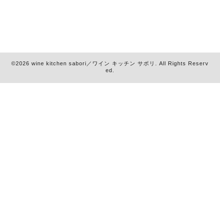
©2026
wine kitchen sabori／ワイン キッチン サボリ
. All Rights Reserv
ed.