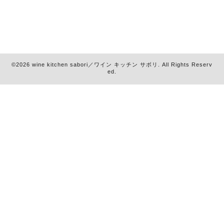
©2026
wine kitchen sabori／ワイン キッチン サボリ
. All Rights Reserv
ed.