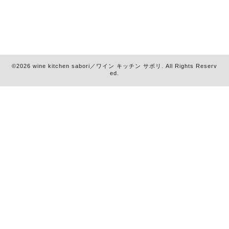
©2026
wine kitchen sabori／ワイン キッチン サボリ
. All Rights Reserv
ed.