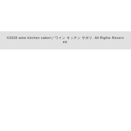
©2026
wine kitchen sabori／ワイン キッチン サボリ
. All Rights Reserv
ed.