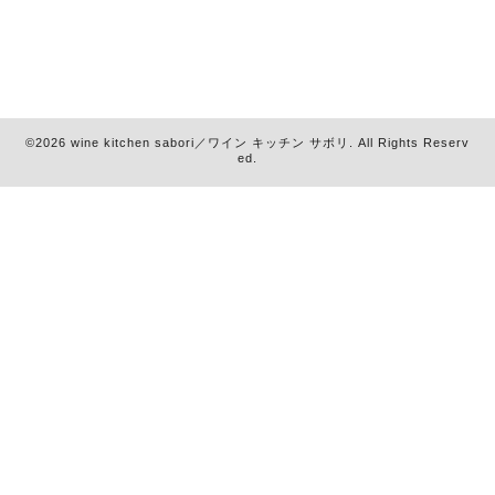
©2026
wine kitchen sabori／ワイン キッチン サボリ
. All Rights Reserv
ed.