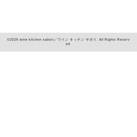
©2026
wine kitchen sabori／ワイン キッチン サボリ
. All Rights Reserv
ed.