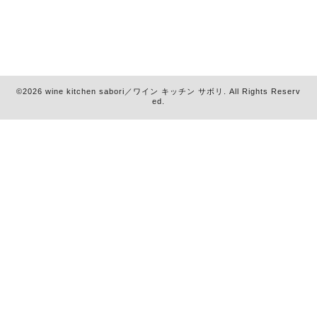
©2026
wine kitchen sabori／ワイン キッチン サボリ
. All Rights Reserv
ed.