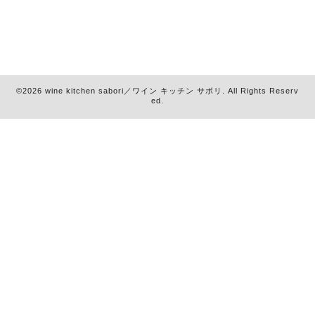
©2026
wine kitchen sabori／ワイン キッチン サボリ
. All Rights Reserv
ed.