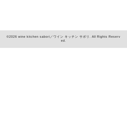
©2026
wine kitchen sabori／ワイン キッチン サボリ
. All Rights Reserv
ed.