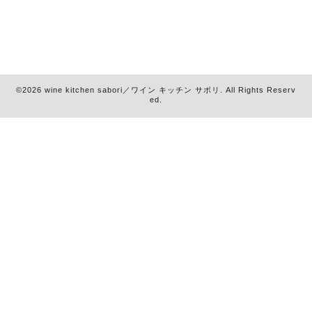
©2026
wine kitchen sabori／ワイン キッチン サボリ
. All Rights Reserv
ed.