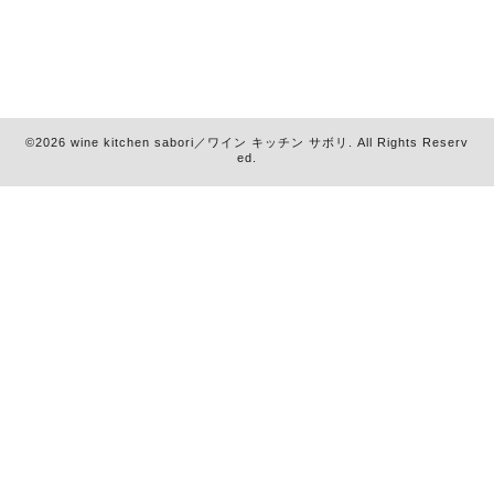
©2026
wine kitchen sabori／ワイン キッチン サボリ
. All Rights Reserv
ed.