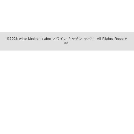
©2026
wine kitchen sabori／ワイン キッチン サボリ
. All Rights Reserv
ed.