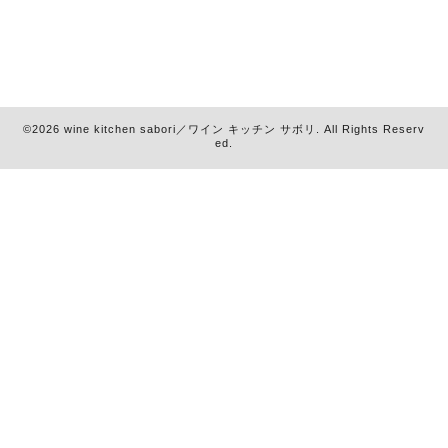
©2026
wine kitchen sabori／ワイン キッチン サボリ
. All Rights Reserv
ed.