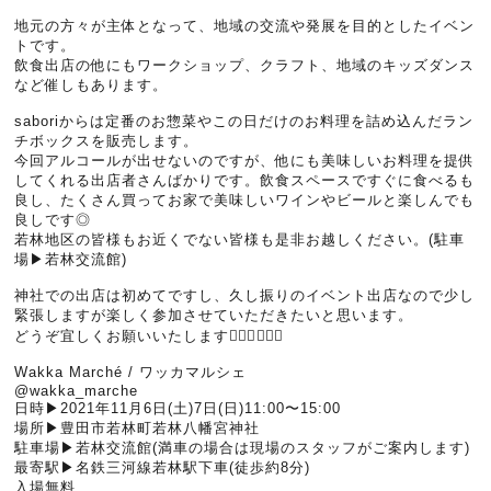
地元の方々が主体となって、地域の交流や発展を目的としたイベン
トです。
飲食出店の他にもワークショップ、クラフト、地域のキッズダンス
など催しもあります。
saboriからは定番のお惣菜やこの日だけのお料理を詰め込んだラン
チボックスを販売します。
今回アルコールが出せないのですが、他にも美味しいお料理を提供
してくれる出店者さんばかりです。飲食スペースですぐに食べるも
良し、たくさん買ってお家で美味しいワインやビールと楽しんでも
良しです◎
若林地区の皆様もお近くでない皆様も是非お越しください。(駐車
場▶︎若林交流館)
神社での出店は初めてですし、久し振りのイベント出店なので少し
緊張しますが楽しく参加させていただきたいと思います。
どうぞ宜しくお願いいたします🙇🏻‍♂️🙇🏻‍♀️
Wakka Marché / ワッカマルシェ
@wakka_marche
日時▶︎2021年11月6日(土)7日(日)11:00〜15:00
場所▶︎豊田市若林町若林八幡宮神社
駐車場▶︎若林交流館(満車の場合は現場のスタッフがご案内します)
最寄駅▶︎名鉄三河線若林駅下車(徒歩約8分)
入場無料