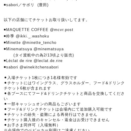
◾️sabori／サボリ (豊田)
以下の店舗にてチケットお取り扱いしてます。
◾️MAQUETTE COFFEE @mcvr.post
◾️粋季 @ikki._.washoku
◾️Minette @minette_tencho
◾️Minematsuya @minematsuya
(タイ渡航中の為2/13頃より販売)
◾️Léclat de rire @leclat.de.rire
◾️sabori @winekitchensabori
⚫︎入場チケット1枚につき1名様有効です
⚫︎チケットにはワイングラス、グラスホルダー、フード&ドリンク
チケット6枚が含まれます
⚫︎各ブースにてフード&ドリンクチケットと商品を交換してくださ
い
⚫︎一部キャッシュオンの商品もございます
⚫︎フード&ドリンクチケットは会場内にて追加購入可能です
⚫︎チケットの紛失・盗難による再発行はできません
⚫︎チケット購入後のキャンセル・返金はお受けできません
⚫︎お子さま同伴可（入場無料）
※会場内でのベビーカー利用はご遠慮ください