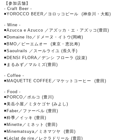
【参加店舗】
- Craft Beer -
◾️YOROCCO BEER／ヨロッコビール (神奈川・大船)
- Wine -
◾️Azucca e Azucco ／アズッカ・エ・アズッコ(豊田)
◾️Domaine Ito／ドメーヌ・イトウ(岡崎)
◾️BMO／ビーエムオー (東京・恵比寿)
◾️Saoulrails ／スールライユ (長久手)
◾️DENSI FLORA／デンシ フローラ (設楽)
◾️まるみず／マルミズ(豊田)
- Coffee -
◾️MAQUETTE COFFEE／マケットコーヒー (豊田)
- Food -
◾️PORCO／ポルコ (豊川)
◾️美岳小屋／ミタケゴヤ (みよし)
◾️Faber／ファーベル (豊田)
◾️粋季／イッキ (豊田)
◾️Minette／ミネット (豊田)
◾️Minematsuya／ミネマツヤ (豊田)
◾️Léclat de rire／レクラドリール (豊田)