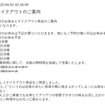
20-04-02 02:34:00
テイクアウトのご案内
月のお休みとテイクアウト商品のご案内
くなります。
月のお休みは下記の通りいただきます。他にもご予約の無い日はお休み
月のお休み予定
日木曜
3日月曜
9日日曜
0日月曜
1日火曜
業時間に関して、当面の間時間を短縮して営業いたします。
3:00ラストオーダー
3:30クローズ
しくテイクアウト商品をご用意しました。
新しく"というのは従来の冷たい前菜や既に焼き上がってしまったお肉
なく、
んとかご家庭でも出来たてアツアツの状態でサボリの味をお召し上がり
イン料理中心のモノに変わります。