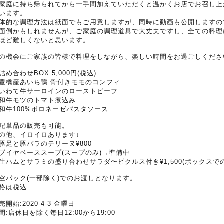
家庭に持ち帰られてから一手間加えていただくと温かくお店でお召し上
います。
体的な調理方法は紙面でもご用意しますが、同時に動画も公開しますの
面倒かもしれませんが、ご家庭の調理道具で大丈夫ですし、全ての料理
ほど難しくないと思います。
の機会にご家族の皆様で料理をしながら、楽しい時間をお過ごしくださ
詰め合わせBOX 5,000円(税込)
豊橋産あいち鴨 骨付きモモのコンフィ
いわて牛サーロインのローストビーフ
和牛モツのトマト煮込み
和牛100%ボロネーゼパスタソース
記単品の販売も可能。
の他、イロイロあります↓
豚足と豚バラのテリーヌ¥800
ブイヤベーススープ(スープのみ)→準備中
生ハムとサラミの盛り合わせサラダ〜ピクルス付き¥1,500(ボックスで
空パック(一部除く)でのお渡しとなります。
格は税込
売開始:2020-4-3 金曜日
間:店休日を除く毎日12:00から19:00