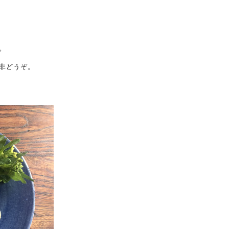
。
非どうぞ。