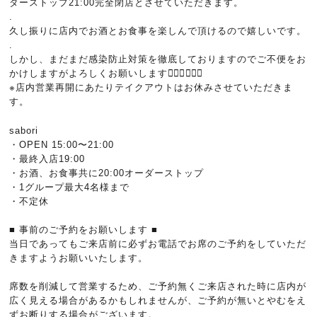
ダーストップ
21:00
完全閉店とさせていただきます。
.
久し振りに店内でお酒とお食事を楽しんで頂けるので嬉しいです。
.
しかし、まだまだ感染防止対策を徹底しておりますのでご不便をお
かけしますがよろしくお願いします
🙇🏻‍♂️🙇🏻‍♀️
※
店内営業再開にあたりテイクアウトはお休みさせていただきま
す。
sabori
・
OPEN 15:00
〜
21:00
・最終入店
19:00
・お酒、お食事共に
20:00
オーダーストップ
・
1
グループ最大
4
名様まで
・不定休
■
事前のご予約をお願いします
■
当日であってもご来店前に必ずお電話でお席のご予約をしていただ
きますようお願いいたします。
席数を削減して営業するため、ご予約無くご来店された時に店内が
広く見える場合があるかもしれませんが、ご予約が無いとやむをえ
ずお断りする場合がございます。