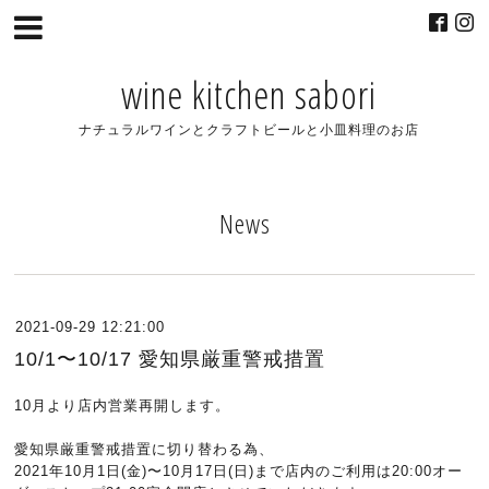
wine kitchen sabori
ナチュラルワインとクラフトビールと小皿料理のお店
News
2021-09-29 12:21:00
10/1〜10/17 愛知県厳重警戒措置
10
月より店内営業再開します。
愛知県厳重警戒措置に切り替わる為、
2021
年
10
月
1
日
(
金
)
〜
10
月
17
日
(
日
)
まで店内のご利用は
20:00
オー