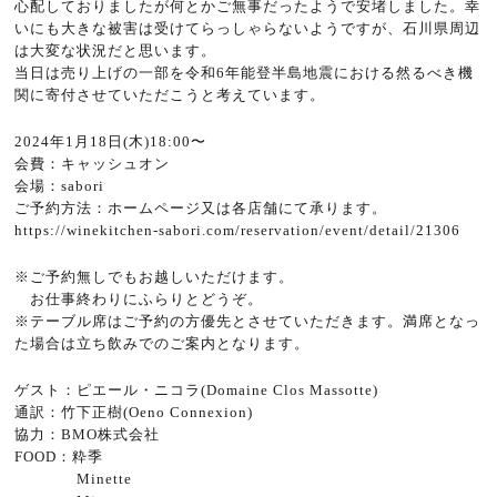
心配しておりましたが何とかご無事だったようで安堵しました。幸
いにも大きな被害は受けてらっしゃらないようですが、石川県周辺
は大変な状況だと思います。
当日は売り上げの一部を令和6年能登半島地震における然るべき機
関に寄付させていただこうと考えています。
2024年1月18日(木)18:00〜
会費：キャッシュオン
会場：sabori
ご予約方法：ホームページ又は各店舗にて承ります。
https://winekitchen-sabori.com/reservation/event/detail/21306
※ご予約無しでもお越しいただけます。
お仕事終わりにふらりとどうぞ。
※テーブル席はご予約の方優先とさせていただきます。満席となっ
た場合は立ち飲みでのご案内となります。
ゲスト：ピエール・ニコラ(
Domaine Clos Massotte)
通訳：竹下正樹(Oeno Connexion)
協力：BMO株式会社
FOOD：粋季
Minette