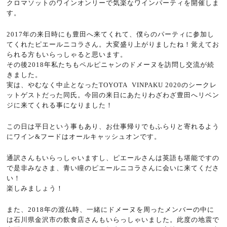
クロマソットのワインオンリーで気楽なワインパーティを開催しま
す。
2017年の来日時にも豊田へ来てくれて、僕らのパーティに参加し
てくれたピエールニコラさん。大変盛り上がりましたね！覚えてお
られる方もいらっしゃると思います。
その後2018年私たちもペルピニャンのドメーヌを訪問し交流が続
きました。
実は、やむなく中止となったTOYOTA
VINPAKU 2020のシークレ
ットゲストだった同氏。今回の来日にあたりわざわざ豊田へリベン
ジに来てくれる事になりました！
この日は平日という事もあり、お仕事帰りでもふらりと寄れるよう
にワイン&フードはオールキャッシュオンです。
通訳さんもいらっしゃいますし、ピエールさんは英語も堪能ですの
で是非みなさま、青い瞳のピエールニコラさんに会いに来てくださ
い！
楽しみましょう！
また、2018年の渡仏時、一緒にドメーヌを周ったメンバーの中に
は石川県金沢市の飲食店さんもいらっしゃいました。此度の地震で