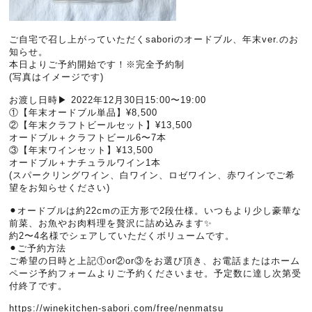
ご自宅で召し上がっていただくsaboriのオードブル、年末ver.のお
知らせ。
本日よりご予約開始です！※完全予約制
(写真はイメージです)
お渡し日時▶︎ 2022年12月30日15:00〜19:00
①【年末オードブル単品】¥8,500
②【年末クラフトビールセット】¥13,500
オードブル＋クラフトビール6〜7本
③【年末ワインセット】¥13,500
オードブル＋ナチュラルワイン1本
(スパークリングワイン、白ワイン、ロゼワイン、赤ワインでご希
望をお知らせください)
⚫︎オードブルは約22cmの正方形で2段仕様。いつもより少し豪華な
前菜、お魚やお肉料理を贅沢に詰め込みます✨
約2〜4名様でシェアしていただくボリュームです。
⚫︎ご予約方法
ご希望の日時と上記①or②or③をお選び頂き、お電話またはホーム
ページ予約フォームよりご予約くださいませ。予定数に達し次第受
付終了です。
https://winekitchen-sabori.com/free/nenmatsu