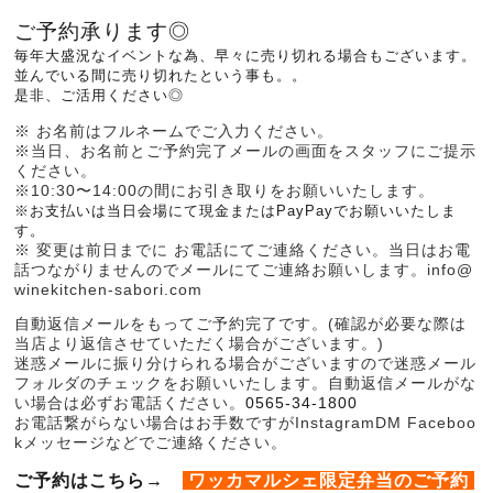
ご予約承ります◎
毎年大盛況なイベントな為、早々に売り切れる場合もございます。
並んでいる間に売り切れたという事も。。
是非、ご活用ください◎
※ お名前はフルネームでご入力ください。
※当日、お名前とご予約完了メールの画面をスタッフにご提示
ください。
※10:30〜14:00の間にお引き取りをお願いいたします。
※お支払いは当日会場にて現金またはPayPayでお願いいたしま
す。
※ 変更は前日までに お電話にてご連絡ください。当日はお電
話つながりませんのでメールにてご連絡お願いします。info@
winekitchen-sabori.com
自動返信メールをもってご予約完了です。(確認が必要な際は
当店より返信させていただく場合がございます。)
迷惑メールに振り分けられる場合がございますので迷惑メール
フォルダのチェックをお願いいたします。自動返信メールがな
い場合は必ずお電話ください。
0565-34-1800
お電話繋がらない場合はお手数ですがInstagramDM Faceboo
kメッセージなどでご連絡ください。
ご予約はこちら→
ワッカマルシェ限定弁当のご予約