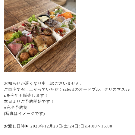
お知らせが遅くなり申し訳ございません。
ご自宅で召し上がっていただく
sabori
のオードブル、クリスマス
ve
r.
を今年も販売します！
本日よりご予約開始です！
※
完全予約制
(
写真はイメージです
)
お渡し日時
▶︎
2023
年
12
月
23
日
(
土
)24
日
(
日
)14:00
〜
16:00