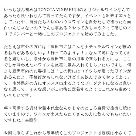
いっちばん初めは
TOYOTA VINPAKU
用のオリジナルワインなんて
あったら良いねなんて言ってたんですが、イベントも出来ず悶々と
していた中、自分たちの店のハウスワインを自分たちで造ったら面
白いんじゃないの？そんな事ある？やってみちゃう？って感じのノ
リでメンバーと一緒にこのプロジェクトを始めてみました。
たとえば市外の方には「豊田市にはこんなナチュラルワインが飲め
るお店があるらしいよ！行ってみようよ！」なんて噂になってくれ
ると嬉しいし、県外から豊田市に別の用事で来られる方にも、ここ
でしか味わえないワインを旅程に汲み入れてもらいたいですし、何
より豊田市内のお客様には「この街にはコイツらが造ったワインが
あるんだよ、不格好かもしれないけどまあ飲んでみてやってよっ」
て、市外県外の方にオススメ出来るようなプロダクトになると良い
なと思って、そんな想いがこの街に定着するようにこれから進めて
いきたいです。
年々高騰する資材や苗木代金なんかも今のところ自費で捻出し続け
ていますので、ワインが出来たらたくさんの方に飲んでもらいたい
ですしね！🙏🏻💦
今回に限らずこれから毎年続くこのプロジェクトは規模は小さくて