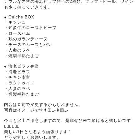
ナブルな内容の海老ピラフ弁当の2種類。クラフトビール、ワイン
も少し持っていきます。
● Quiche BOX
・キッシュ
・知多牛のローストビーフ
・ロースハム
・鶏のガランティーヌ
・チーズのムースとパン
・人参のラペ
・燻製半熟たまご
● 海老ピラフ弁当
・海老ピラフ
・チキン南蛮
・ラタトゥイユ
・人参のラペ
・燻製半熟たまご
内容は直前で変更するかもしれません。
写真はイメージです👨🏻‍🍳👩🏻‍🍳
今回も沢山ご用意しますので、是非ぜひ来て頂けると嬉しいです
🙇🏻‍♂️🙇🏻‍♀️
楽しい1日となるよう頑張ります！
どうぞ宜しくお願いします。