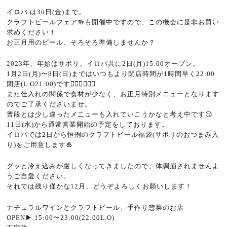
イロバ
は
30
日
(
金
)
まで。
クラフトビールフェア
🍻
も開催中ですので、この機会に是非お買い
求めください！
お正月用のビール、そろそろ準備しませんか？
2023
年、年始はサボリ、イロバ共に
2
日
(
月
)15:00
オープン。
1
月
2
日
(
月
)
〜
8
日
(
日
)
まではいつもより閉店時間が
1
時間早く
22:00
閉店
(L.O21:00)
です
🙇🏻‍♂️🙇🏻‍♀️
また仕入れの関係で食材が少なく、お正月特別メニューとなります
のでご了承くださいませ。
普段とは少し違ったメニューも入れていこうかなと考え中です
😏
11
日
(
水
)
から通常営業開始の予定をしております。
イロバでは
2
日から恒例のクラフトビール福袋
(
サボリのおつまみ入
り
)
をご用意します
🎍
グッと冷え込みが厳しくなってきましたので、体調崩されませんよ
うご自愛ください。
それでは残り僅かな
12
月、どうぞよろしくお願いします！
ナチュラルワインとクラフトビール、手作り惣菜のお店
OPEN
▶︎
15:00
〜
23:00(22:00L.O)