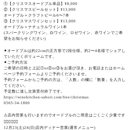
①【クリスマスオードブル単品】
¥8,000
②【クリスマスビールセット】
¥13,000
オードブル＋クラフトビール
6
〜
7
本
③【クリスマスワインセット】
¥13,000
オードブル＋ナチュラルワイン
1
本
(
スパークリングワイン、白ワイン、ロゼワイン、赤ワインでご希
望をお知らせください
)
⚫︎オードブルは約
22cm
の正方形で
2
段仕様。約
2
〜
4
名様でシェアし
ていただくボリュームです。
⚫︎ご予約方法
ご希望の日時と上記①
or
②
or
③をお選び頂き、お電話またはホーム
ページ予約フォームよりご予約くださいませ。
予約フォームからご予約の方は、「人数」の欄に「数量」を入力し
てください。
予定数に達し次第受付終了です。
https://winekitchen-sabori.com/free/christmas
0565-34-1800
⚠️
店内営業も行いますのでオードブルのご用意はごくごく少量です
🙇🏻‍♂️🙇🏻‍♀️
12
月
23(
土
)24(
日
)
店内ディナー営業
(
通常メニュー
)