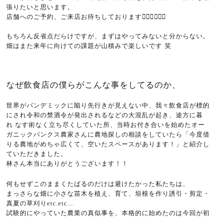
張りたいと思います。
店舗へのご予約、ご来店お待ちしております
🙇🏻‍♂️🙇🏻‍♀️
もちろん反省点だらけですが、まずはやってみないと分からない。
畑はまた来年に向けての課題が山積みで楽しいです 笑
なぜ飲食店の僕らがこんな事をしてるのか、
世界がパンデミックに陥り先行きが見えない中、我々飲食店が標的
にされ令和の禁酒令が発出されるなどの大混乱が起き、途方に暮
れ
なす術なく立ち尽くしていた所、当時お付き合いを始めたオー
ガニックパンクス農家さんに農地探しの相談をしていたら「今度借
りる農地がめちゃ広くて、空いたスペースがあります！」と紹介し
ていただきました。
林さん本当にありがとうございます！！
何もせずこのままくたばるのだけは避けたかった私たちは、
まっさらな畑に小さな苗木を植え、育て、垣根を作り誘引・剪定・
真夏の草刈り
etc.etc...
試験的にやっていた農業の真似事を、本格的に始めたのは今回が初