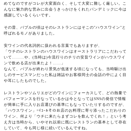
めてなのですがコレが大変面白く、そして大変に難しく厳しい。こ
んなに魅力的な営みに出会うきっかけをくれたパンデミックに今は
感謝しているくらいです。
その昔、バブルの頃はそのレストランにはそこの
"
ハウスワイン
"
と
呼ばれるモノがありました。
安ワインの代名詞的に扱われる言葉でもありますが、
「ウチのレストランのハウスワインはオーストラリアにこだわって
いて
………
や、
(
当時は
)
今流行りのチリの安旨ワインがハウスワイ
ンで飲める店が出来たよ！
……
」
なんて、バブルが終わり景気が低迷する頃になっても、当時駆け出
しのサービスマンだった私は雑誌やお客様同士の会話の中によく目
や耳にしたものでした。
レストランやソムリエがどのワインにフォーカスして、どの熱量で
パフォーマンスを行なっているかは今となっては
SNS
の発信で情報
が簡単に手に入りお店選びの基準にもなっていたりするのですが、
「ハウスワイン」
=
ｲｺｰﾙそのお店のお料理に寄り添ったこだわりの
ワイン、何より「ウチに来たらまずコレを飲んでくれ！」という考
え方は当時から、いやそれ以前に既にレストランの基本として存在
していて、今も同じ様に続いているんですね。