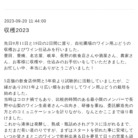
2023-09-20 11:44:00
収穫2023
先日
9
月
11
日と
19
日の
2
日間に渡り、自社圃場のワイン用ぶどうの
収穫およびワイン仕込みを行いました。
豊田、豊橋、名古屋、岐阜、長野の飲食店さんや酒屋さん、農家さ
ん、お客様に収穫や、仕込みのお手伝いをしていただきました。
お忙しい中、本当にありがとうございました！
5
店舗の飲食店仲間と
5
年前より試験的に活動していましたが、ご
縁があり
2021
年より広い畑をお借りしてワイン用ぶどうの栽培を
始めました。
当時はコロナ禍でもあり、比較的時間のある最小限のメンバーで長
野や山梨のワイン生産者さんへ出向き、研修を重ね、委託醸造先の
方とのコミュニケーションを計りながら、なんとかここまで辿り着
けました。
これから液体は発酵し、熟成・瓶詰めされグラスに注がれるまで、
まだまだ長い道のりですが、まずはスタートを切れた事に安堵して
いつか皆さまとこのワインで乾杯出来る日を夢見て日々の営業も頑